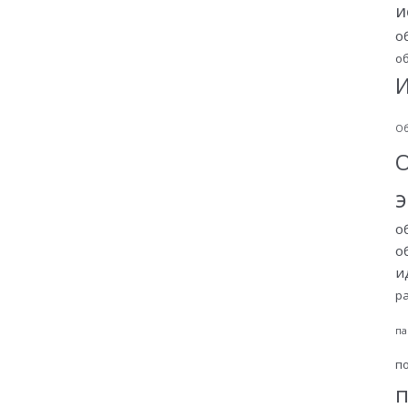
и
о
о
И
Об
о
о
и
р
па
п
п