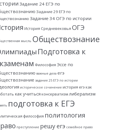
стории
Задание 24 ЕГЭ по
бществознанию
Задание 29 ЕГЭ по
Задание 34 ОГЭ по истории
бществознанию
стория
ОГЭ
История Средневековья
Обществознание
щественная мысль
Подготовка к
Олимпиады
экзаменам
Эссе по
Философия
бществознанию
егэ
важные дела
бществознание
задание 25 ЕГЭ по истории
деология
история егэ
как
историческое сочинение
как учиться
либерализм
аботать
консерватизм
подготовка к ЕГЭ
мять
политология
олитическая философия
раво
решу егэ
преступление
семейное право