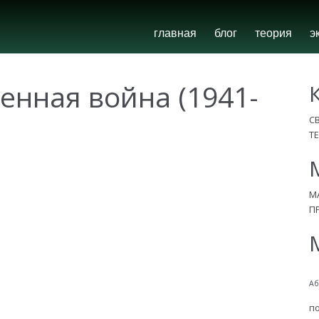
главная
блог
теория
э
енная война (1941-
С
Т
М
П
Аб
п