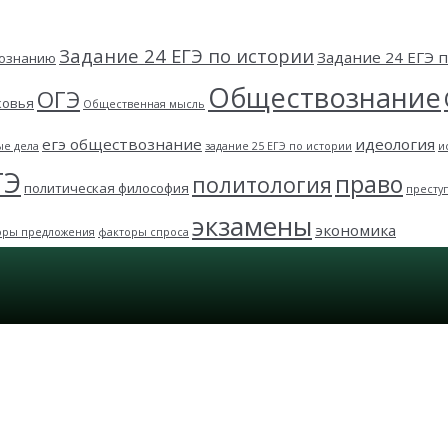
Задание 24 ЕГЭ по истории
Задание 24 ЕГЭ
вознанию
Обществознание
ОГЭ
ковья
Общественная мысль
егэ обществознание
идеология
ые дела
задание 25 ЕГЭ по истории
и
ГЭ
право
политология
политическая философия
престу
экзамены
экономика
оры предложения
факторы спроса