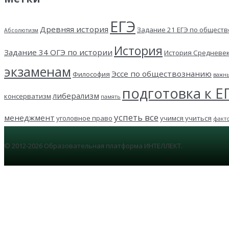
ЕГЭ
Древняя история
Задание 21 ЕГЭ по общест
Абсолютизм
История
Задание 34 ОГЭ по истории
История Средневе
экзаменам
Эссе по обществознанию
Философия
важн
подготовка к Е
либерализм
консерватизм
память
успеть все
менеджмент
уголовное право
учимся учиться
факт
© 2012-2026 Образовательная платформа ИНТЕЛЛЕКТ.