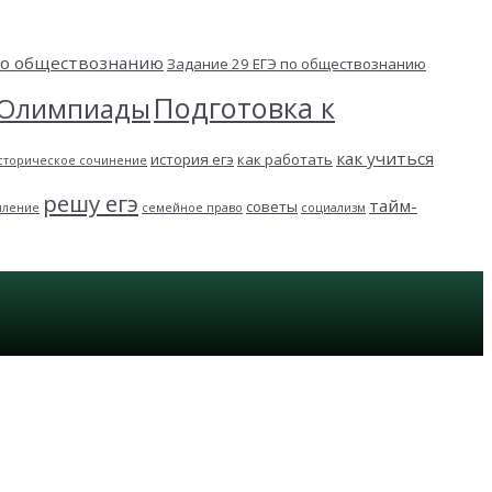
 по обществознанию
Задание 29 ЕГЭ по обществознанию
Подготовка к
Олимпиады
как учиться
история егэ
как работать
сторическое сочинение
решу егэ
тайм-
советы
пление
семейное право
социализм