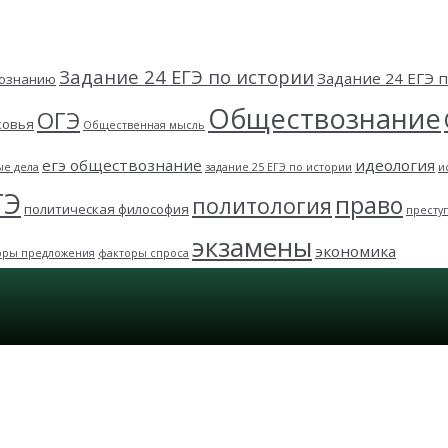
Задание 24 ЕГЭ по истории
Задание 24 ЕГЭ
вознанию
Обществознание
ОГЭ
ковья
Общественная мысль
егэ обществознание
идеология
ые дела
задание 25 ЕГЭ по истории
и
ГЭ
право
политология
политическая философия
престу
экзамены
экономика
оры предложения
факторы спроса