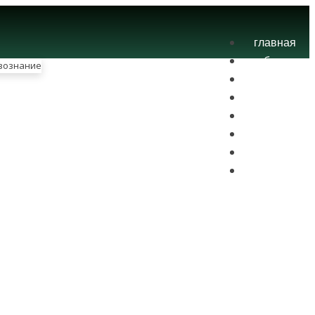
главная
блог
теория
экзамены
практика
контакты
проекты
вход