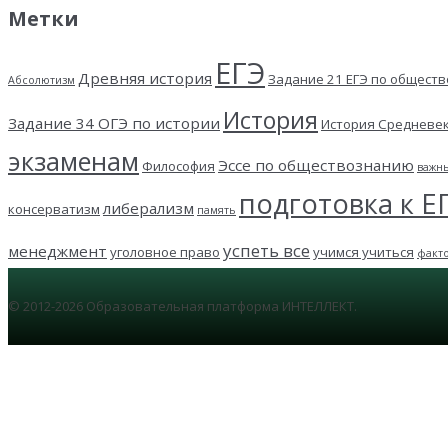
Метки
ЕГЭ
Древняя история
Задание 21 ЕГЭ по общест
Абсолютизм
История
Задание 34 ОГЭ по истории
История Средневе
экзаменам
Эссе по обществознанию
Философия
важн
подготовка к Е
либерализм
консерватизм
память
успеть все
менеджмент
уголовное право
учимся учиться
факт
© 2012-2026 Образовательная платформа ИНТЕЛЛЕКТ.