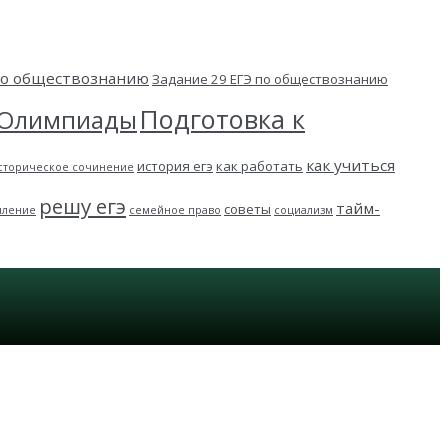
 по обществознанию
Задание 29 ЕГЭ по обществознанию
Подготовка к
Олимпиады
как учиться
история егэ
как работать
сторическое сочинение
решу егэ
тайм-
советы
пление
семейное право
социализм