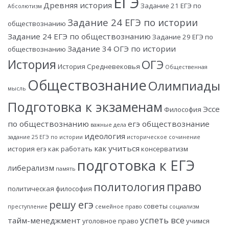
ЕГЭ
Древняя история
Задание 21 ЕГЭ по
Абсолютизм
Задание 24 ЕГЭ по истории
обществознанию
Задание 24 ЕГЭ по обществознанию
Задание 29 ЕГЭ по
Задание 34 ОГЭ по истории
обществознанию
История
ОГЭ
История Средневековья
Общественная
Обществознание
Олимпиады
мысль
Подготовка к экзаменам
Эссе
Философия
по обществознанию
егэ обществознание
важные дела
идеология
задание 25 ЕГЭ по истории
историческое сочинение
как учиться
история егэ
как работать
консерватизм
подготовка к ЕГЭ
либерализм
память
право
политология
политическая философия
решу егэ
советы
преступление
семейное право
социализм
успеть все
тайм-менеджмент
уголовное право
учимся