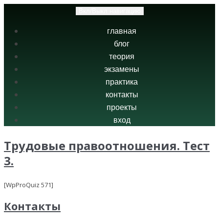
Вкл/Выкл навигацию
главная
блог
теория
экзамены
практика
контакты
проекты
вход
Трудовые правоотношения. Тест
3.
[WpProQuiz 571]
Контакты