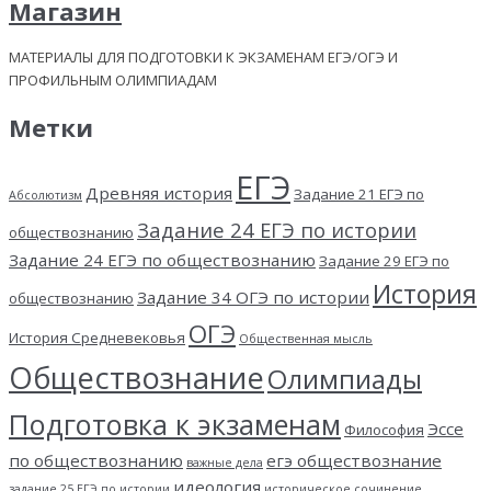
Магазин
МАТЕРИАЛЫ ДЛЯ ПОДГОТОВКИ К ЭКЗАМЕНАМ ЕГЭ/ОГЭ И
ПРОФИЛЬНЫМ ОЛИМПИАДАМ
Метки
ЕГЭ
Древняя история
Задание 21 ЕГЭ по
Абсолютизм
Задание 24 ЕГЭ по истории
обществознанию
Задание 24 ЕГЭ по обществознанию
Задание 29 ЕГЭ по
История
Задание 34 ОГЭ по истории
обществознанию
ОГЭ
История Средневековья
Общественная мысль
Обществознание
Олимпиады
Подготовка к экзаменам
Эссе
Философия
по обществознанию
егэ обществознание
важные дела
идеология
задание 25 ЕГЭ по истории
историческое сочинение