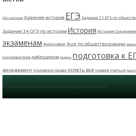
ЕГЭ
Древняя история
Задание 21 ЕГЭ по общест
Абсолютизм
История
Задание 34 ОГЭ по истории
История Средневе
экзаменам
Эссе по обществознанию
Философия
важн
подготовка к Е
либерализм
консерватизм
память
успеть все
менеджмент
уголовное право
учимся учиться
факт
© 2012-2026 Образовательная платформа ИНТЕЛЛЕКТ.