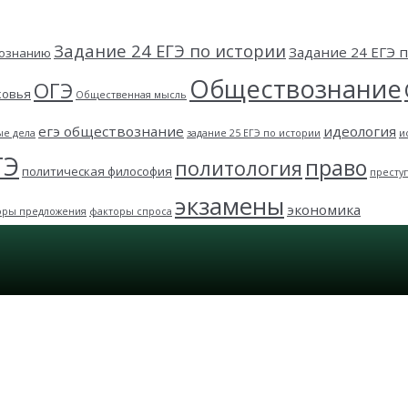
Задание 24 ЕГЭ по истории
Задание 24 ЕГЭ
вознанию
Обществознание
ОГЭ
ковья
Общественная мысль
егэ обществознание
идеология
ые дела
задание 25 ЕГЭ по истории
и
ГЭ
право
политология
политическая философия
престу
экзамены
экономика
оры предложения
факторы спроса