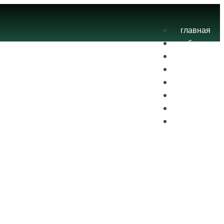
главная
блог
теория
экзамены
практика
контакты
проекты
вход