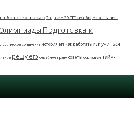
 по обществознанию
Задание 29 ЕГЭ по обществознанию
Подготовка к
Олимпиады
как учиться
история егэ
как работать
сторическое сочинение
решу егэ
тайм-
советы
пление
семейное право
социализм