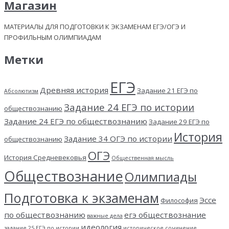
Магазин
МАТЕРИАЛЫ ДЛЯ ПОДГОТОВКИ К ЭКЗАМЕНАМ ЕГЭ/ОГЭ И
ПРОФИЛЬНЫМ ОЛИМПИАДАМ
Метки
ЕГЭ
Древняя история
Задание 21 ЕГЭ по
Абсолютизм
Задание 24 ЕГЭ по истории
обществознанию
Задание 24 ЕГЭ по обществознанию
Задание 29 ЕГЭ по
История
Задание 34 ОГЭ по истории
обществознанию
ОГЭ
История Средневековья
Общественная мысль
Обществознание
Олимпиады
Подготовка к экзаменам
Эссе
Философия
по обществознанию
егэ обществознание
важные дела
идеология
задание 25 ЕГЭ по истории
историческое сочинение