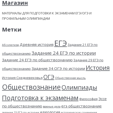
Магазин
МАТЕРИАЛЫ ДЛЯ ПОДГОТОВКИ К ЭКЗАМЕНАМ ЕГЭ/ОГЭ И
ПРОФИЛЬНЫМ ОЛИМПИАДАМ
Метки
ЕГЭ
Древняя история
Задание 21 ЕГЭ по
Абсолютизм
Задание 24 ЕГЭ по истории
обществознанию
Задание 24 ЕГЭ по обществознанию
Задание 29 ЕГЭ по
История
Задание 34 ОГЭ по истории
обществознанию
ОГЭ
История Средневековья
Общественная мысль
Обществознание
Олимпиады
Подготовка к экзаменам
Эссе
Философия
по обществознанию
егэ обществознание
важные дела
идеология
задание 25 ЕГЭ по истории
историческое сочинение