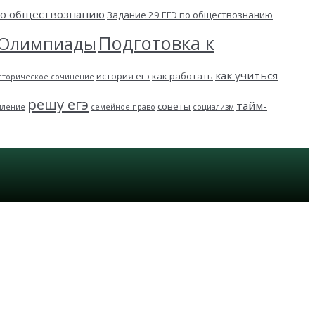
 по обществознанию
Задание 29 ЕГЭ по обществознанию
Подготовка к
Олимпиады
как учиться
история егэ
как работать
сторическое сочинение
решу егэ
тайм-
советы
пление
семейное право
социализм