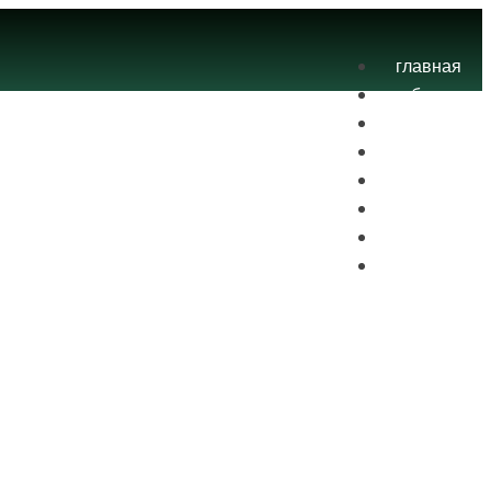
главная
блог
теория
экзамены
практика
контакты
проекты
вход