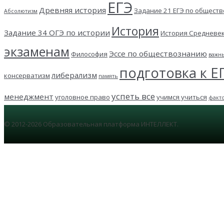
ЕГЭ
Древняя история
Задание 21 ЕГЭ по общест
Абсолютизм
История
Задание 34 ОГЭ по истории
История Средневе
экзаменам
Эссе по обществознанию
Философия
важн
подготовка к Е
либерализм
консерватизм
память
успеть все
менеджмент
уголовное право
учимся учиться
факт
© 2012-2026 Образовательная платформа ИНТЕЛЛЕКТ.