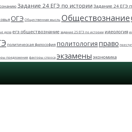
Задание 24 ЕГЭ по истории
Задание 24 ЕГЭ
вознанию
Обществознание
ОГЭ
ковья
Общественная мысль
егэ обществознание
идеология
ые дела
задание 25 ЕГЭ по истории
и
ГЭ
право
политология
политическая философия
престу
экзамены
экономика
оры предложения
факторы спроса