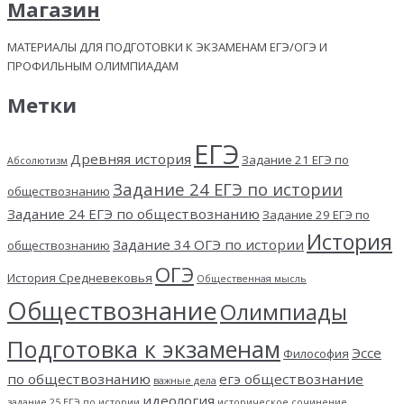
Магазин
МАТЕРИАЛЫ ДЛЯ ПОДГОТОВКИ К ЭКЗАМЕНАМ ЕГЭ/ОГЭ И
ПРОФИЛЬНЫМ ОЛИМПИАДАМ
Метки
ЕГЭ
Древняя история
Задание 21 ЕГЭ по
Абсолютизм
Задание 24 ЕГЭ по истории
обществознанию
Задание 24 ЕГЭ по обществознанию
Задание 29 ЕГЭ по
История
Задание 34 ОГЭ по истории
обществознанию
ОГЭ
История Средневековья
Общественная мысль
Обществознание
Олимпиады
Подготовка к экзаменам
Эссе
Философия
по обществознанию
егэ обществознание
важные дела
идеология
задание 25 ЕГЭ по истории
историческое сочинение