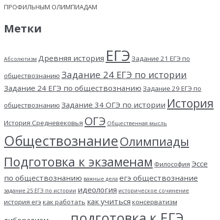
ПРОФИЛЬНЫМ ОЛИМПИАДАМ
Метки
ЕГЭ
Древняя история
Задание 21 ЕГЭ по
Абсолютизм
Задание 24 ЕГЭ по истории
обществознанию
Задание 24 ЕГЭ по обществознанию
Задание 29 ЕГЭ по
История
Задание 34 ОГЭ по истории
обществознанию
ОГЭ
История Средневековья
Общественная мысль
Обществознание
Олимпиады
Подготовка к экзаменам
Эссе
Философия
по обществознанию
егэ обществознание
важные дела
идеология
задание 25 ЕГЭ по истории
историческое сочинение
как учиться
история егэ
как работать
консерватизм
подготовка к ЕГЭ
либерализм