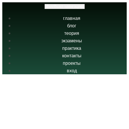
Вкл/Выкл навигацию
главная
блог
теория
экзамены
практика
контакты
проекты
вход