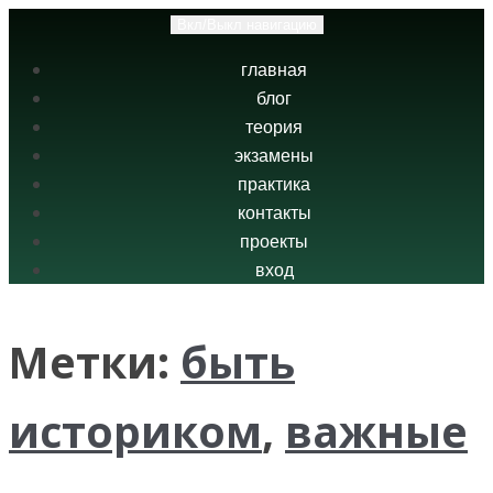
Вкл/Выкл навигацию
главная
блог
теория
экзамены
практика
контакты
проекты
вход
Метки:
быть
историком
,
важные