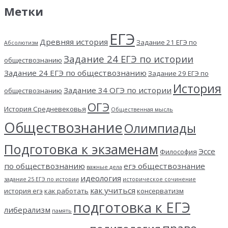
Метки
ЕГЭ
Древняя история
Задание 21 ЕГЭ по
Абсолютизм
Задание 24 ЕГЭ по истории
обществознанию
Задание 24 ЕГЭ по обществознанию
Задание 29 ЕГЭ по
История
Задание 34 ОГЭ по истории
обществознанию
ОГЭ
История Средневековья
Общественная мысль
Обществознание
Олимпиады
Подготовка к экзаменам
Эссе
Философия
по обществознанию
егэ обществознание
важные дела
идеология
задание 25 ЕГЭ по истории
историческое сочинение
как учиться
история егэ
как работать
консерватизм
подготовка к ЕГЭ
либерализм
память