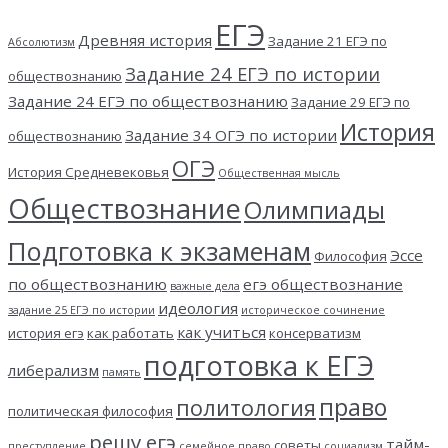
ЕГЭ
Древняя история
Задание 21 ЕГЭ по
Абсолютизм
Задание 24 ЕГЭ по истории
обществознанию
Задание 24 ЕГЭ по обществознанию
Задание 29 ЕГЭ по
История
Задание 34 ОГЭ по истории
обществознанию
ОГЭ
История Средневековья
Общественная мысль
Обществознание
Олимпиады
Подготовка к экзаменам
Эссе
Философия
по обществознанию
егэ обществознание
важные дела
идеология
задание 25 ЕГЭ по истории
историческое сочинение
как учиться
история егэ
как работать
консерватизм
подготовка к ЕГЭ
либерализм
память
право
политология
политическая философия
решу егэ
тайм-
советы
преступление
семейное право
социализм