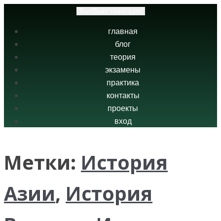
Вкл/Выкл навигацию
главная
блог
теория
экзамены
практика
контакты
проекты
вход
Метки:
История
Азии
,
История