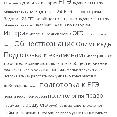
ЕГЭ
Древняя история
Задание 21 ЕГЭ по
Абсолютизм
Задание 24 ЕГЭ по истории
обществознанию
Задание 24 ЕГЭ по обществознанию
Задание 29 ЕГЭ по
Задание 34 ОГЭ по истории
обществознанию
История
ОГЭ
История Средневековья
Общественная
Обществознание
Олимпиады
мысль
Подготовка к экзаменам
Эссе
Философия
по обществознанию
егэ обществознание
важные дела
идеология
задание 25 ЕГЭ по истории
историческое сочинение
как учиться
история егэ
как работать
консерватизм
подготовка к ЕГЭ
либерализм
память
право
политология
политическая философия
решу егэ
советы
преступление
семейное право
социализм
успеть все
тайм-менеджмент
уголовное право
учимся