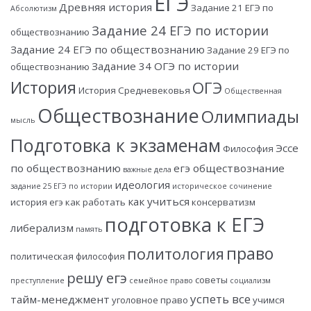
ЕГЭ
Древняя история
Задание 21 ЕГЭ по
Абсолютизм
Задание 24 ЕГЭ по истории
обществознанию
Задание 24 ЕГЭ по обществознанию
Задание 29 ЕГЭ по
Задание 34 ОГЭ по истории
обществознанию
История
ОГЭ
История Средневековья
Общественная
Обществознание
Олимпиады
мысль
Подготовка к экзаменам
Эссе
Философия
по обществознанию
егэ обществознание
важные дела
идеология
задание 25 ЕГЭ по истории
историческое сочинение
как учиться
история егэ
как работать
консерватизм
подготовка к ЕГЭ
либерализм
память
право
политология
политическая философия
решу егэ
советы
преступление
семейное право
социализм
успеть все
тайм-менеджмент
уголовное право
учимся