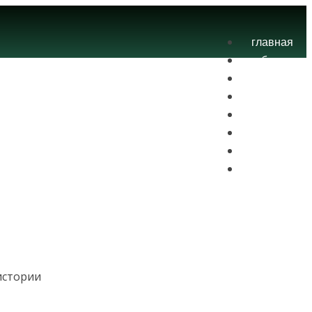
главная
блог
теория
экзамены
практика
контакты
проекты
вход
 истории