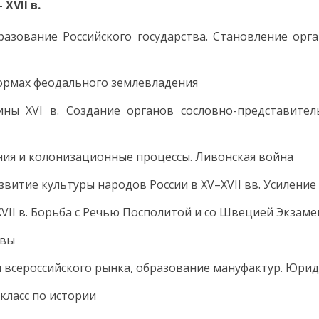
XVII в.
разование Российского государства. Становление ор
формах феодального землевладения
дины XVI в. Создание органов сословно-представите
вания и колонизационные процессы. Ливонская война
итие культуры народов России в XV–XVII вв. Усиление с
XVII в. Борьба с Речью Посполитой и со Швецией Экзамен
овы
ия всероссийского рынка, образование мануфактур. Юр
 класс по истории