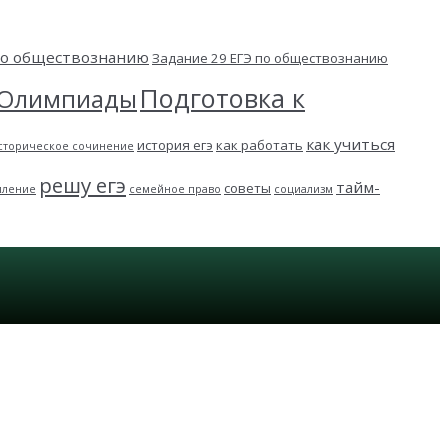
 по обществознанию
Задание 29 ЕГЭ по обществознанию
Подготовка к
Олимпиады
как учиться
история егэ
как работать
сторическое сочинение
решу егэ
тайм-
советы
пление
семейное право
социализм