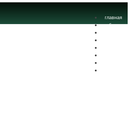
главная
блог
теория
экзамены
практика
контакты
проекты
вход