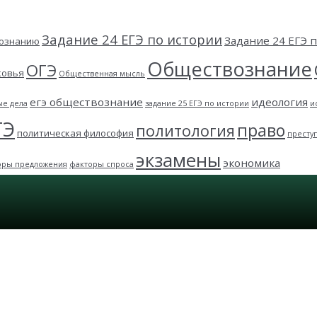
Задание 24 ЕГЭ по истории
Задание 24 ЕГЭ
вознанию
Обществознание
ОГЭ
ковья
Общественная мысль
егэ обществознание
идеология
ые дела
задание 25 ЕГЭ по истории
и
ГЭ
право
политология
политическая философия
престу
экзамены
экономика
оры предложения
факторы спроса