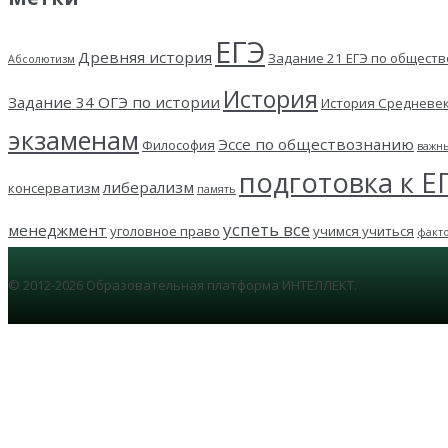
ЕГЭ
Древняя история
Задание 21 ЕГЭ по общест
Абсолютизм
История
Задание 34 ОГЭ по истории
История Средневе
экзаменам
Эссе по обществознанию
Философия
важн
подготовка к Е
либерализм
консерватизм
память
успеть все
менеджмент
уголовное право
учимся учиться
факт
© 2012-2026 Образовательная платформа ИНТЕЛЛЕКТ.