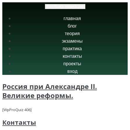
Вкл/Выкл навигацию
главная
блог
теория
экзамены
практика
контакты
проекты
вход
Россия при Александре II.
Великие реформы.
[WpProQuiz 406]
Контакты