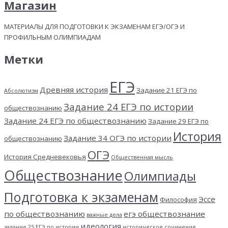
Магазин
МАТЕРИАЛЫ ДЛЯ ПОДГОТОВКИ К ЭКЗАМЕНАМ ЕГЭ/ОГЭ И
ПРОФИЛЬНЫМ ОЛИМПИАДАМ
Метки
ЕГЭ
Древняя история
Задание 21 ЕГЭ по
Абсолютизм
Задание 24 ЕГЭ по истории
обществознанию
Задание 24 ЕГЭ по обществознанию
Задание 29 ЕГЭ по
История
Задание 34 ОГЭ по истории
обществознанию
ОГЭ
История Средневековья
Общественная мысль
Обществознание
Олимпиады
Подготовка к экзаменам
Эссе
Философия
по обществознанию
егэ обществознание
важные дела
идеология
задание 25 ЕГЭ по истории
историческое сочинение