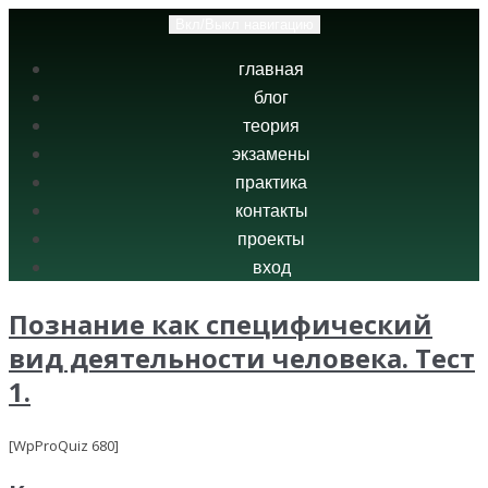
Вкл/Выкл навигацию
главная
блог
теория
экзамены
практика
контакты
проекты
вход
Познание как специфический
вид деятельности человека. Тест
1.
[WpProQuiz 680]