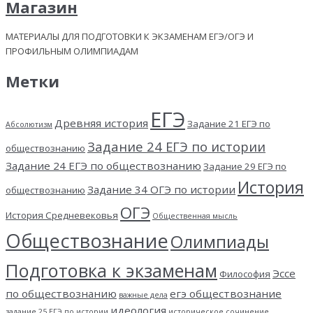
Магазин
МАТЕРИАЛЫ ДЛЯ ПОДГОТОВКИ К ЭКЗАМЕНАМ ЕГЭ/ОГЭ И
ПРОФИЛЬНЫМ ОЛИМПИАДАМ
Метки
ЕГЭ
Древняя история
Задание 21 ЕГЭ по
Абсолютизм
Задание 24 ЕГЭ по истории
обществознанию
Задание 24 ЕГЭ по обществознанию
Задание 29 ЕГЭ по
История
Задание 34 ОГЭ по истории
обществознанию
ОГЭ
История Средневековья
Общественная мысль
Обществознание
Олимпиады
Подготовка к экзаменам
Эссе
Философия
по обществознанию
егэ обществознание
важные дела
идеология
задание 25 ЕГЭ по истории
историческое сочинение