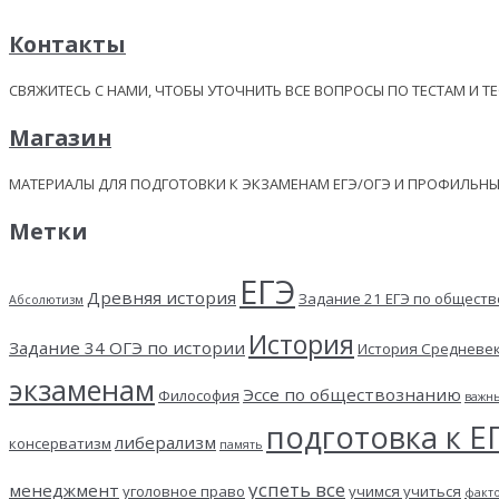
Контакты
СВЯЖИТЕСЬ С НАМИ, ЧТОБЫ УТОЧНИТЬ ВСЕ ВОПРОСЫ ПО ТЕСТАМ И Т
Магазин
МАТЕРИАЛЫ ДЛЯ ПОДГОТОВКИ К ЭКЗАМЕНАМ ЕГЭ/ОГЭ И ПРОФИЛЬ
Метки
ЕГЭ
Древняя история
Задание 21 ЕГЭ по общест
Абсолютизм
История
Задание 34 ОГЭ по истории
История Средневе
экзаменам
Эссе по обществознанию
Философия
важн
подготовка к Е
либерализм
консерватизм
память
успеть все
менеджмент
уголовное право
учимся учиться
факт