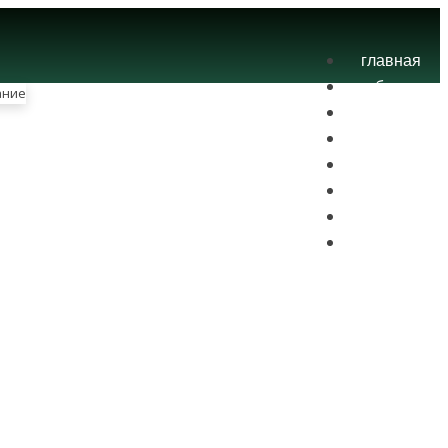
главная
блог
теория
экзамены
практика
контакты
проекты
вход