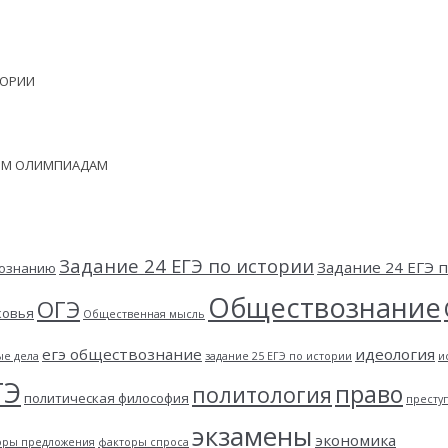
ЕОРИИ
НЫМ ОЛИМПИАДАМ
Задание 24 ЕГЭ по истории
Задание 24 ЕГЭ
вознанию
Обществознание
ОГЭ
ковья
Общественная мысль
егэ обществознание
идеология
ые дела
задание 25 ЕГЭ по истории
и
ГЭ
право
политология
политическая философия
престу
экзамены
экономика
оры предложения
факторы спроса