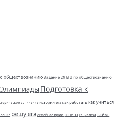
 по обществознанию
Задание 29 ЕГЭ по обществознанию
Подготовка к
Олимпиады
как учиться
история егэ
как работать
сторическое сочинение
решу егэ
тайм-
советы
пление
семейное право
социализм