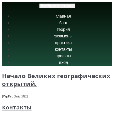
Вкл/Выкл навигацию
главная
блог
теория
экзамены
практика
контакты
проекты
вход
Начало Великих географических
открытий.
[WpProQuiz 582]
Контакты