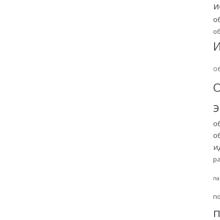
и
о
о
И
Об
о
о
и
р
па
п
п