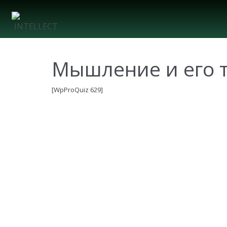
Мышление и его т
[WpProQuiz 629]