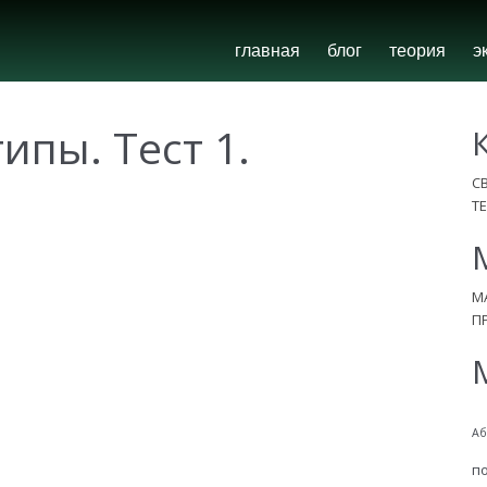
главная
блог
теория
э
ипы. Тест 1.
С
Т
М
П
Аб
п