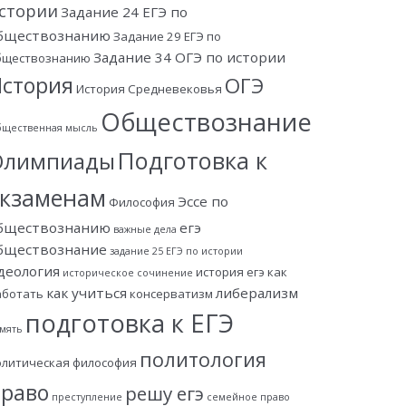
стории
Задание 24 ЕГЭ по
бществознанию
Задание 29 ЕГЭ по
Задание 34 ОГЭ по истории
бществознанию
стория
ОГЭ
История Средневековья
Обществознание
щественная мысль
Подготовка к
Олимпиады
экзаменам
Эссе по
Философия
бществознанию
егэ
важные дела
бществознание
задание 25 ЕГЭ по истории
деология
история егэ
как
историческое сочинение
как учиться
либерализм
аботать
консерватизм
подготовка к ЕГЭ
мять
политология
олитическая философия
раво
решу егэ
преступление
семейное право