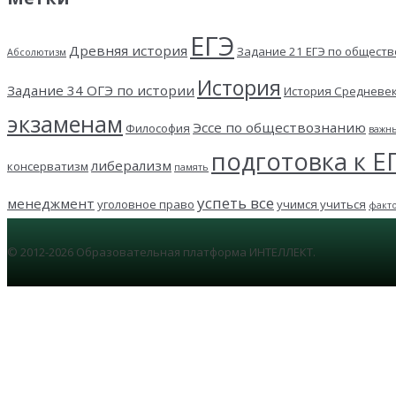
ЕГЭ
Древняя история
Задание 21 ЕГЭ по общест
Абсолютизм
История
Задание 34 ОГЭ по истории
История Средневе
экзаменам
Эссе по обществознанию
Философия
важн
подготовка к Е
либерализм
консерватизм
память
успеть все
менеджмент
уголовное право
учимся учиться
факт
© 2012-2026 Образовательная платформа ИНТЕЛЛЕКТ.