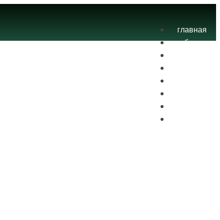
главная
блог
теория
экзамены
практика
контакты
проекты
вход