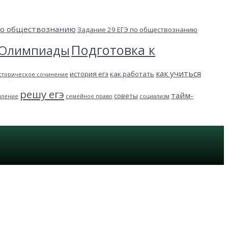
 по обществознанию
Задание 29 ЕГЭ по обществознанию
Подготовка к
Олимпиады
как учиться
история егэ
как работать
сторическое сочинение
решу егэ
тайм-
советы
пление
семейное право
социализм