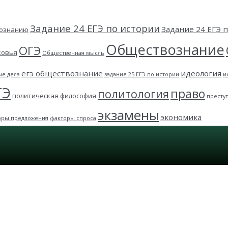
Задание 24 ЕГЭ по истории
Задание 24 ЕГЭ
вознанию
Обществознание
ОГЭ
ковья
Общественная мысль
егэ обществознание
идеология
ые дела
задание 25 ЕГЭ по истории
и
ГЭ
право
политология
политическая философия
престу
экзамены
экономика
оры предложения
факторы спроса