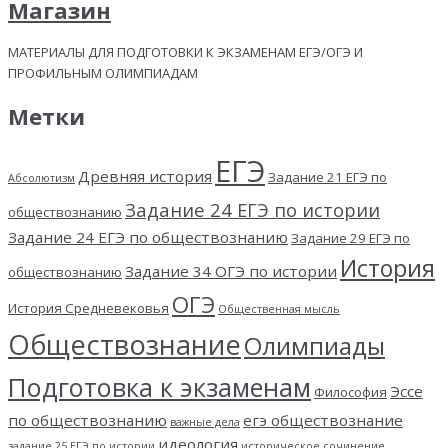
Магазин
МАТЕРИАЛЫ ДЛЯ ПОДГОТОВКИ К ЭКЗАМЕНАМ ЕГЭ/ОГЭ И
ПРОФИЛЬНЫМ ОЛИМПИАДАМ
Метки
ЕГЭ
Древняя история
Задание 21 ЕГЭ по
Абсолютизм
Задание 24 ЕГЭ по истории
обществознанию
Задание 24 ЕГЭ по обществознанию
Задание 29 ЕГЭ по
История
Задание 34 ОГЭ по истории
обществознанию
ОГЭ
История Средневековья
Общественная мысль
Обществознание
Олимпиады
Подготовка к экзаменам
Эссе
Философия
по обществознанию
егэ обществознание
важные дела
идеология
задание 25 ЕГЭ по истории
историческое сочинение