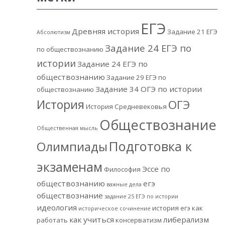
ЕГЭ
Древняя история
Задание 21 ЕГЭ
Абсолютизм
Задание 24 ЕГЭ по
по обществознанию
истории
Задание 24 ЕГЭ по
обществознанию
Задание 29 ЕГЭ по
Задание 34 ОГЭ по истории
обществознанию
История
ОГЭ
История Средневековья
Обществознание
Общественная мысль
Подготовка к
Олимпиады
экзаменам
Эссе по
Философия
обществознанию
егэ
важные дела
обществознание
задание 25 ЕГЭ по истории
идеология
история егэ
как
историческое сочинение
как учиться
либерализм
работать
консерватизм