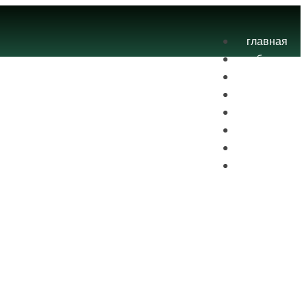
главная
блог
теория
экзамены
практика
контакты
проекты
вход