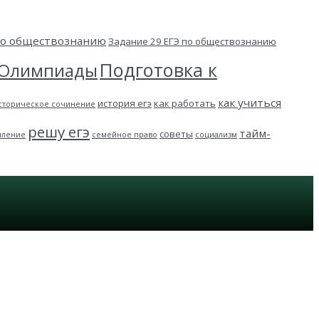
 по обществознанию
Задание 29 ЕГЭ по обществознанию
Подготовка к
Олимпиады
как учиться
история егэ
как работать
сторическое сочинение
решу егэ
тайм-
советы
пление
семейное право
социализм