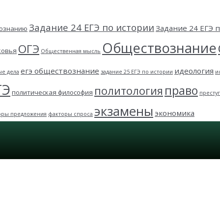
Задание 24 ЕГЭ по истории
Задание 24 ЕГЭ
вознанию
Обществознание
ОГЭ
ковья
Общественная мысль
егэ обществознание
идеология
ые дела
задание 25 ЕГЭ по истории
и
ГЭ
право
политология
политическая философия
престу
экзамены
экономика
оры предложения
факторы спроса