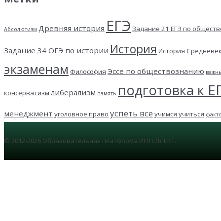
ЕГЭ
Древняя история
Задание 21 ЕГЭ по общест
Абсолютизм
История
Задание 34 ОГЭ по истории
История Средневе
экзаменам
Эссе по обществознанию
Философия
важн
подготовка к Е
либерализм
консерватизм
память
успеть все
менеджмент
уголовное право
учимся учиться
факт
© 2012-2026 Образовательная платформа ИНТЕЛЛЕКТ.