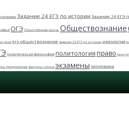
Задание 24 ЕГЭ по истории
Задание 24 ЕГЭ
вознанию
Обществознание
ОГЭ
ковья
Общественная мысль
егэ обществознание
идеология
ые дела
задание 25 ЕГЭ по истории
и
ГЭ
право
политология
политическая философия
престу
экзамены
экономика
оры предложения
факторы спроса