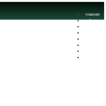
главная
блог
теория
экзамены
практика
контакты
проекты
вход