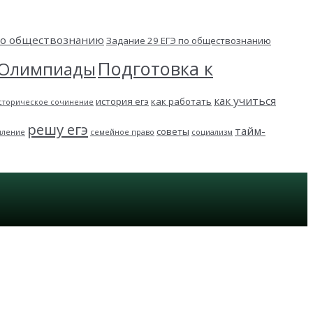
 по обществознанию
Задание 29 ЕГЭ по обществознанию
Подготовка к
Олимпиады
как учиться
история егэ
как работать
сторическое сочинение
решу егэ
тайм-
советы
пление
семейное право
социализм