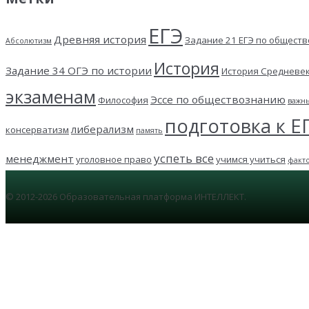
ЕГЭ
Древняя история
Задание 21 ЕГЭ по общест
Абсолютизм
История
Задание 34 ОГЭ по истории
История Средневе
экзаменам
Эссе по обществознанию
Философия
важн
подготовка к Е
либерализм
консерватизм
память
успеть все
менеджмент
уголовное право
учимся учиться
факт
© 2012-2026 Образовательная платформа ИНТЕЛЛЕКТ.