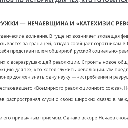
РУЖКИ — НЕЧАЕВЩИНА И «КАТЕХИЗИС РЕ
туденческие волнения. В гуще их возникает зловещая ф
зывается за границей, откуда сообщает соратникам в 
т себя представителем обширной русской социально-ре
х к всеразрушающей революции. Строить новое обще
укцию для тех, кто хотел служить революции. Им пред
онер должен знать одну науку — «истребления и разру
ществовавшего «Всемирного революционного союза», Не
в распространял слухи о своих широких связях в ме
 его привычным приемом. Однако вскоре Нечаев снова 