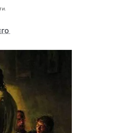
ти.
ЕГО