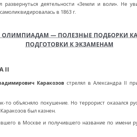
 развернуться деятельности «Земли и воли». Не ув
 самоликвидировалась в 1863 г.
Э И ОЛИМПИАДАМ — ПОЛЕЗНЫЕ ПОДБОРКИ 
ПОДГОТОВКИ К ЭКЗАМЕНАМ
 II
ладимирович Каракозов
стрелял в Александра II пр
ак-то объясняло покушение. Но террорист оказался р
 Каракозов был казнен.
авшего в Москве и получившего название по имени 