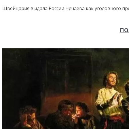
Швейцария выдала России Нечаева как уголовного прес
ПО