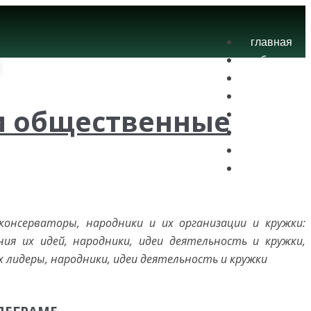
главная
блог
теория
экзамены
и общественные
практика
контакты
проекты
вход
консерваторы, народники и их организации и кружки:
ия их идей, народники, идеи деятельность и кружки,
 их лидеры, народники, идеи деятельность и кружки