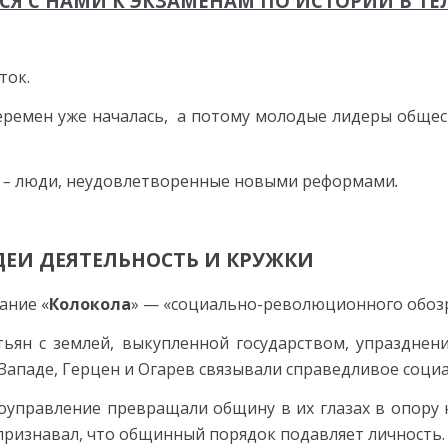
СЯ С НАМИ К ЭКЗАМЕНАМ ПО ИСТОРИИ В ТЕ
ток.
 перемен уже началась, а потому молодые лидеры обще
–
люди, неудовлетворенные новыми реформами
.
ЕИ ДЕЯТЕЛЬНОСТЬ И КРУЖКИ
ание «
Колокола
» — «социально-революционного обозр
ьян с землей, выкупленной государством, упразднен
ападе, Герцен и Огарев связывали справедливое соци
оуправление превращали общину в их глазах в опору 
признавал, что общинный порядок подавляет личность.