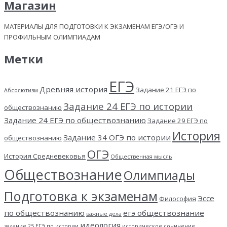
Магазин
МАТЕРИАЛЫ ДЛЯ ПОДГОТОВКИ К ЭКЗАМЕНАМ ЕГЭ/ОГЭ И
ПРОФИЛЬНЫМ ОЛИМПИАДАМ
Метки
ЕГЭ
Древняя история
Задание 21 ЕГЭ по
Абсолютизм
Задание 24 ЕГЭ по истории
обществознанию
Задание 24 ЕГЭ по обществознанию
Задание 29 ЕГЭ по
История
Задание 34 ОГЭ по истории
обществознанию
ОГЭ
История Средневековья
Общественная мысль
Обществознание
Олимпиады
Подготовка к экзаменам
Эссе
Философия
по обществознанию
егэ обществознание
важные дела
идеология
задание 25 ЕГЭ по истории
историческое сочинение