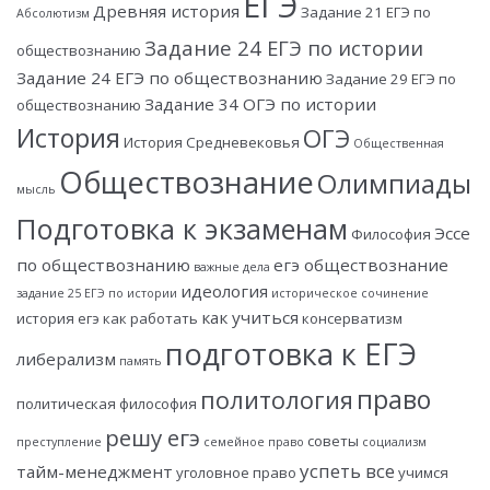
ЕГЭ
Древняя история
Задание 21 ЕГЭ по
Абсолютизм
Задание 24 ЕГЭ по истории
обществознанию
Задание 24 ЕГЭ по обществознанию
Задание 29 ЕГЭ по
Задание 34 ОГЭ по истории
обществознанию
История
ОГЭ
История Средневековья
Общественная
Обществознание
Олимпиады
мысль
Подготовка к экзаменам
Эссе
Философия
по обществознанию
егэ обществознание
важные дела
идеология
задание 25 ЕГЭ по истории
историческое сочинение
как учиться
история егэ
как работать
консерватизм
подготовка к ЕГЭ
либерализм
память
право
политология
политическая философия
решу егэ
советы
преступление
семейное право
социализм
успеть все
тайм-менеджмент
уголовное право
учимся