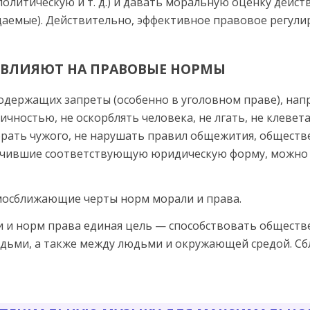
политическую и т. д.) и давать моральную оценку дейс
даемые). Действительно, эффективное правовое регул
 ВЛИЯЮТ НА ПРАВОВЫЕ НОРМЫ
одержащих запреты (особенно в уголовном праве), нап
ичностью, не оскорблять человека, не лгать, не клевета
рать чужого, не нарушать правил общежития, обществен
учившие со­ответствующую юридическую форму, можно
мосближающие черты норм морали и права.
и и норм права единая цель — способствовать обществ
ьми, а также между людьми и окружающей средой. Сбл