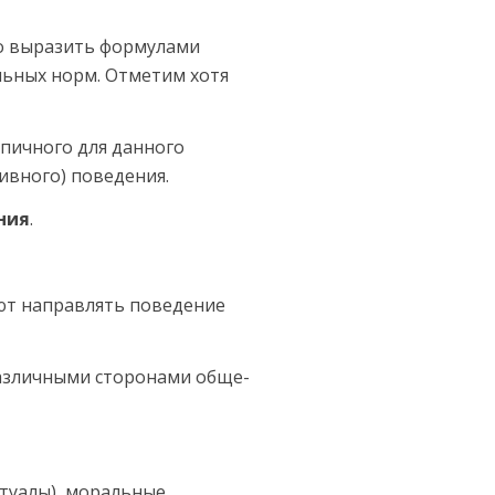
о выразить формула­ми
ьных норм. От­метим хотя
ипичного для данного
ивного) поведения.
ния
.
ют направлять поведение
различными сторонами обще­
итуалы), моральные,