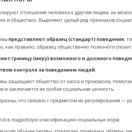
улируют отношение человека к другим людям, их можн
век и общество». Выделяют целый ряд признаков социал
ормы
пред­ставляют образец (стандарт) поведения
, т
о, как правило, об­разец общественно полезного (позит
яют границу (меру) возможно­го и должного поведе
ством контроля за поведением людей
.
мы защищают общество от хаоса и произвола, помо­га
ом и заключается их особая социальная ценность.
азны, что связано с пред­метом их регулирования — 
тся в подробную классификацию социальных норм.
кация: обычаи (нравы, традиции, при­вычки, обряды, р