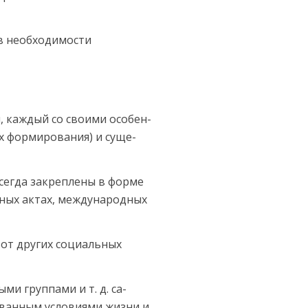
в необходимости
, каждый со своими особен­
ях формирования) и суще­
всегда закреплены в форме
нных актах, международных
 от других социальных
и группами и т. д. са­
ванным условиями жизни и