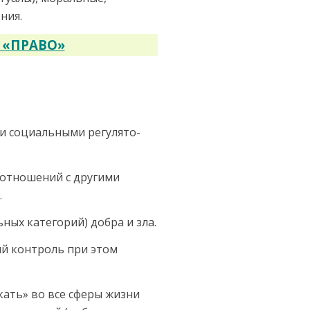
ния.
 «ПРАВО»
ми социальными регулято­
отно­шений с другими
.
ых категорий) добра и зла.
ый контроль при этом
кать» во все сферы жизни