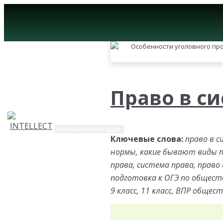
Право в с
Вкл/Выкл навигацию
Ключевые слова:
право в с
нормы, какие бывают виды 
права, система права, право
подготовка к ОГЭ по обществ
9 класс, 11 класс, ВПР обще