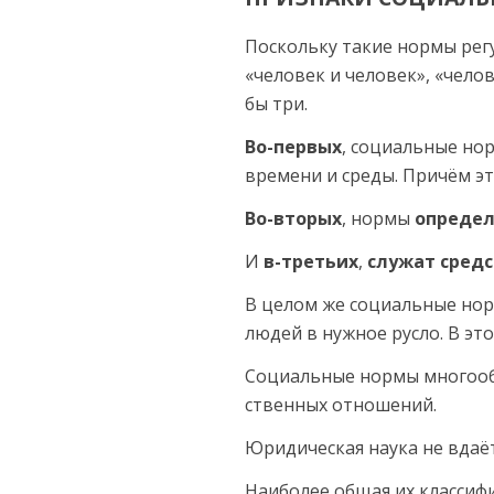
Поскольку такие нормы рег
«человек и человек», «чело
бы три.
Во-первых
, социальные н
времени и среды. Причём эт
Во-вторых
, нормы
определ
И
в-третьих
,
служат сред
В целом же социальные нор
людей в нужное русло. В эт
Социальные нормы многообр
ственных отношений.
Юридическая наука не вдаё
Наиболее общая их классифи