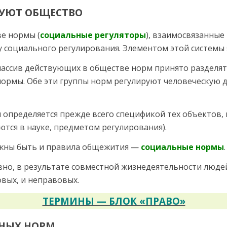
РУЮТ ОБЩЕСТВО
е нормы (
социальные регу­ляторы
), взаимосвязанные
у социального регулирования. Элементом этой системы
массив действующих в об­ществе норм принято разделят
нормы. Обе эти группы норм регулируют человеческую д
 определяется прежде всего спецификой тех объектов, 
тся в науке, пред­метом регулирования).
лжны быть и правила обще­жития —
социальные нормы
.
но, в результате совместной жизнедеятельности людей.
ых, и не­правовых.
ТЕРМИНЫ — БЛОК «ПРАВО»
НЫХ НОРМ