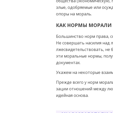
об­щества (экономическую, 
злые, одобряемые или осуж
опоры на мораль.
КАК НОРМЫ МОРАЛИ
Большинство норм пра­ва, с
Не совершать насилия над л
лжесвидетельствовать, не б
эти моральные нормы, пол
документах.
Укажем на некоторые взаи
Прежде всего у норм морал
зации отношений между люд
идейная основа.