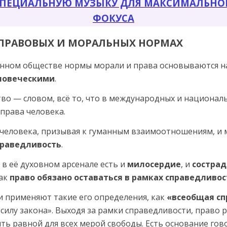
СПЕЦИАЛЬНУЮ МУЗЫКУ ДЛЯ МАКСИМАЛЬНО
ФОКУСА
 ПРАВОВЫХ И МОРАЛЬНЫХ НОРМАХ
ном обществе нормы морали и права основываются на
ловеческими
.
тво — словом, всё то, что в меж­дународных и национа
права человека.
человека, призывая к гуманным взаимоотноше­ниям, и м
праведливость
.
в её духовном арсенале есть и
милосердие
, и
сострад
как
право обязано оставаться в рамках справедливос
 применяют такие его определе­ния, как
«всеобщая с
илу закона». Выходя за рамки справедливос­ти, право р
ь равной для всех мерой свободы. Есть основание гов