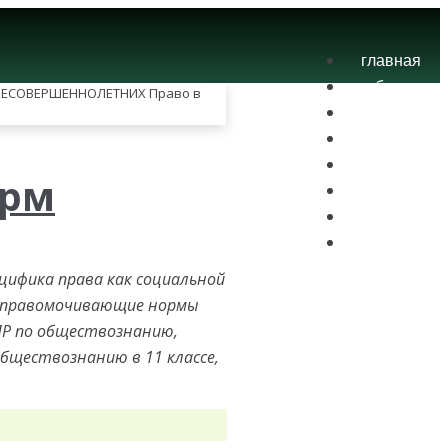
главная
блог
теория
экзамены
практика
орм
контакты
проекты
вход
ецифика права как социальной
 управомочивающие нормы
ВПР по обществознанию,
обществознанию в 11 классе,