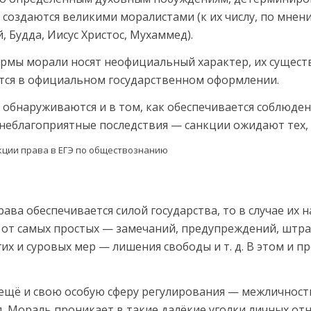
 создаются великими мора­листами (к их числу, по мнен
, Будда, Иисус Христос, Мухаммед).
рмы морали но­сят неофициальный характер, их существ
ются в официальном государственном оформлении.
я обнаруживаются и в том, как обеспечивается соблюде
ие неблагоприятные последствия — санкции ожидают тех,
рава обеспечивается силой государства, то в случае их
: от самых простых — замечаний, предупрежде­ний, шт
их и суровых мер — лишения свободы и т. д. В этом и п
 ещё и свою особую сферу регулирования — межличнос
. Мораль проникает в такие далёкие уголки личных от