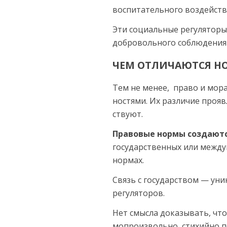
воспитательно­го воздейств
Эти социаль­ные регулятор
добровольного соблюдения
ЧЕМ ОТЛИЧАЮТСЯ Н
Тем не менее, право и мора
ностями. Их различие проявл
ствуют.
Правовые нормы создаютс
государственных или между
нормах.
Связь с государством — уни
регуляторов.
Нет смысла доказывать, что
мопроизвольно, стихийно 