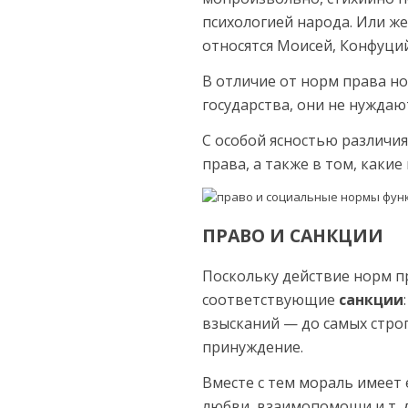
психологией народа. Или же
относятся Моисей, Конфуций
В отличие от норм права но
государства, они не нужда
С особой ясностью различи
пра­ва, а также в том, как
ПРАВО И САНКЦИИ
Посколь­ку действие норм п
соответствующие
санкции
взысканий — до самых строг
принуждение.
Вместе с тем мораль имеет
любви, взаимопомощи и т. д