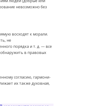
твиям людей (добрые или
ирование невозможно без
рямую восходят к морали.
ть, не
ного порядка и т. д. — все
 обнаружить в правовых
енному согласию, гармони­
ижает их также духовная,