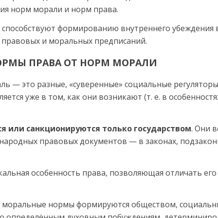
ия норм морали и норм права.
ы способствуют формированию внутреннего убеждения 
 правовых и моральных предписаний.
ОРМЫ ПРАВА ОТ НОРМ МОРАЛИ
ль — это разные, «суверен­ные» социальные регуляторы
яется уже в том, как они возникают (т. е. в особенност
я или санкционируют­ся только государством
. Они 
народных правовых докумен­тов — в законах, подзако
кальная особенность права, позволяющая отличать его
 моральные нормы форми­руются обществом, социальным
по определённым духовным побуждениям, детерминиро