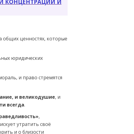
Й КОНЦЕНТРАЦИИ И
 общих ценнос­тях, которые
льных юридических
ораль, и право стремятся
ание, и великодушие
, и
ти всегда
.
праведливость»
,
искует утратить своё
орить и о близости