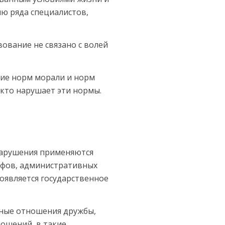
ию ряда специалистов,
ование не связа­но с волей
ние норм морали и норм
 кто нарушает эти нормы.
 нарушения применяются
рафов, административных
роявляется государственное
тные отношения дружбы,
ношений, в такие