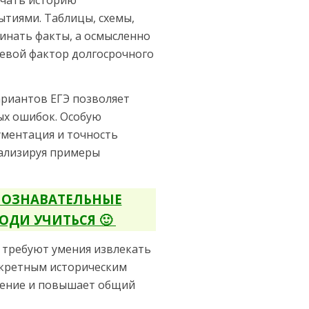
учать историю
ытиями. Таблицы, схемы,
инать факты, а осмысленно
евой фактор долгосрочного
ариантов ЕГЭ позволяет
ых ошибок. Особую
ументация и точность
нализируя примеры
 ПОЗНАВАТЕЛЬНЫЕ
ОДИ УЧИТЬСЯ 🙂
я требуют умения извлекать
нкретным историческим
ление и повышает общий