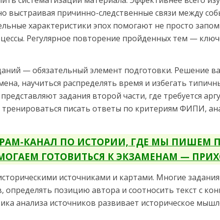
лить систематизации материала. Эффективнее всего из
но выстраивая причинно-следственные связи между соб
ельные характеристики эпох помогают не просто запом
цессы. Регулярное повторение пройденных тем — ключ
даний — обязательный элемент подготовки. Решение в
мена, научиться распределять время и избегать типичн
представляют задания второй части, где требуется арг
 тренироваться писать ответы по критериям ФИПИ, а
ЕГРАМ-КАНАЛ ПО ИСТОРИИ, ГДЕ МЫ ПИШЕМ
МОГАЕМ ГОТОВИТЬСЯ К ЭКЗАМЕНАМ — ПРИХ
 историческими источниками и картами. Многие задани
 определять позицию автора и соотносить текст с ко
тика анализа источников развивает историческое мыш