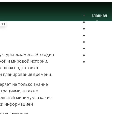
главная
блог
теория
экзамены
практика
контакты
уктуры экзамена. Это один
проекты
ной и мировой истории,
вход
спешная подготовка
 и планирования времени.
еряет не только знание
страциями, а также
ельный минимум, а какие
зки информацией.