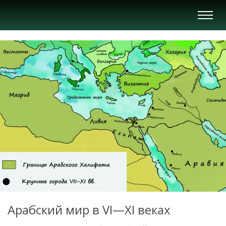
Вкл/
Выкл
нави
Арабский мир в VI—XI веках