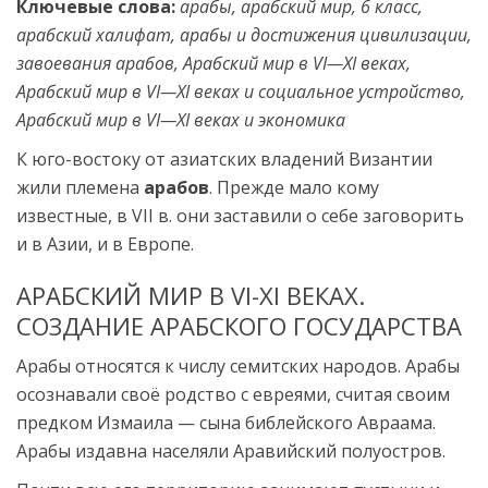
Ключевые слова:
арабы, арабский мир, 6 класс,
арабский халифат, арабы и достижения цивилизации,
завоевания арабов, Арабский мир в VI—XI веках,
Арабский мир в VI—XI веках и социальное устройство,
Арабский мир в VI—XI веках и экономика
К юго-востоку от азиатских владений Византии
жили племена
арабов
. Прежде мало кому
известные, в VII в. они заставили о себе заговорить
и в Азии, и в Европе.
АРАБСКИЙ МИР В VI-XI ВЕКАХ.
СОЗДАНИЕ АРАБСКОГО ГОСУДАРСТВА
Арабы относятся к числу семитских народов. Арабы
осознавали своё родство с евреями, считая своим
предком Измаила — сына библейского Авраама.
Арабы издавна населяли Аравийский полуостров.