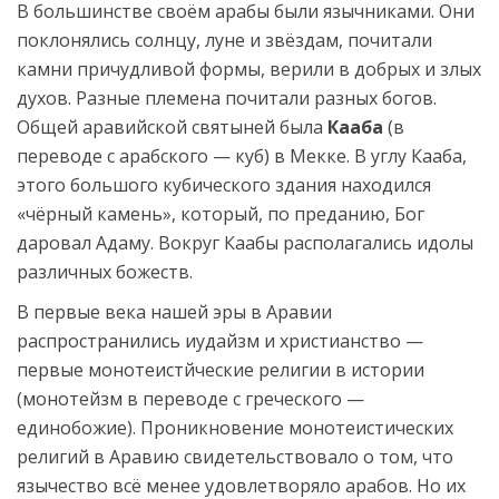
В большинстве своём арабы были язычниками. Они
поклонялись солнцу, луне и звёздам, почитали
камни причудливой формы, верили в добрых и злых
духов. Разные племена почитали разных богов.
Общей аравийской святыней была
Кааба
(в
переводе с арабского — куб) в Мекке. В углу Кааба,
этого большого кубического здания находился
«чёрный камень», который, по преданию, Бог
даровал Адаму. Вокруг Каабы располагались идолы
различных божеств.
В первые века нашей эры в Аравии
распространились иудайзм и христианство —
первые монотеистйческие религии в истории
(монотейзм в переводе с греческого —
единобожие). Проникновение монотеистических
религий в Аравию свидетельствовало о том, что
язычество всё менее удовлетворяло арабов. Но их