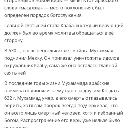
сторонников новой веры — мечеть (от арабского
слова «масджид» — место поклонения), был
определён порядок богослужения.
Главной святыней стала Кааба, и каждый верующий
должен был во время молитвы обращаться в её
сторону.
В 630 г., после нескольких лет войны, Мухаммад
подчинил Мекку. Он приказал уничтожить идолов,
окружавших Каабу, сама же она осталась главной
святыней.
В последние годы жизни Мухаммада арабские
племена подчинялись ему одно за другим. Когда в
632 г. Мухаммад умер, в его смерть отказывались
верить, хотя сам пророк всегда подчёркивал, что
он всего лишь смертный человек, хотя и избранный
Богом. Распространение его веры уже нельзя было
остановить.