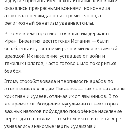
и другие причины их успехов. Бывшие кочевники
оказались прекрасными воинами, их конница
атаковала неожиданно и стремительно, а
религиозный фанатизм удваивал силы.
В то же время противостоявшие им державы —
Иран, Византия, вестготская Испания — были
ослаблены внутренними распрями или взаимной
враждой. Их население, уставшее от войн и
тяжёлых налогов, часто готово было покориться
без боя.
Этому способствовала и терпимость арабов по
отношению к «людям Писания» — так они называли
христиан и иудеев, отличая их от язычников. В то
же время освобождение мусульман от некоторых
важных налогов побуждало покорённое население
переходить в ислам — тем более что в новой вере
узнавались знакомые черты иудаизма и