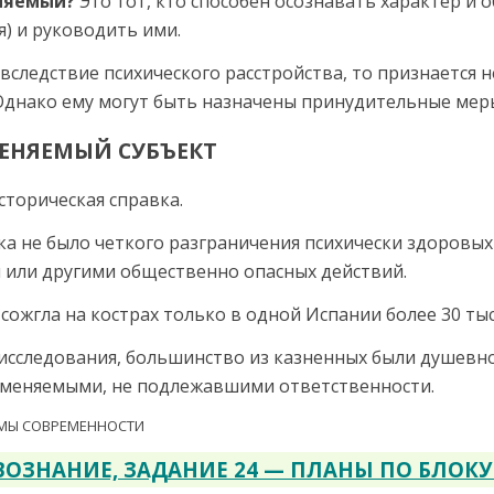
няемый?
Это тот, кто способен осознавать характер и
я) и руководить ими.
н вследствие психического расстройства, то признается 
 Однако ему могут быть назначены принудительные меры
ЕНЯЕМЫЙ СУБЪЕКТ
сторическая справка.
ка не было четкого разграниче­ния психически здоровых
 или другими общественно опасных дейст­вий.
ожгла на кострах только в одной Испании более 30 ты
 исследования, большинство из казненных были душевн
вменяемыми, не подлежавшими ответственности.
ОЗНАНИЕ, ЗАДАНИЕ 24 — ПЛАНЫ ПО БЛОКУ