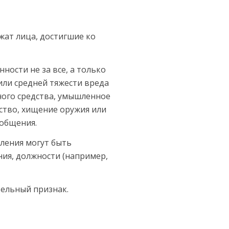
ежат лица, достигшие ко
ности не за все, а только
или средней тяжести вреда
ного средст­ва, умышленное
тво, хищение ору­жия или
ообщения.
ле­ния могут быть
ия, должности (например,
тельный признак.