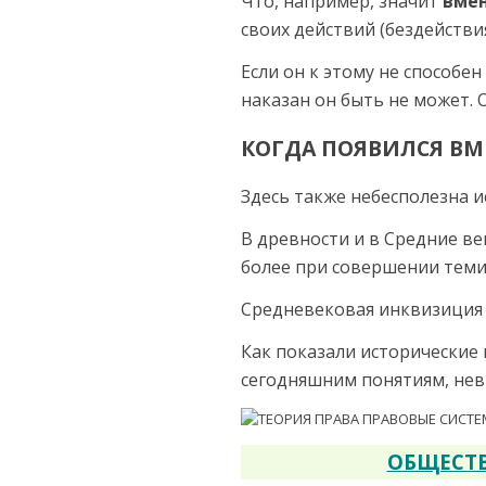
Что, напри­мер, значит
вме
своих действий (без­действи
Если он к этому не способе
наказан он быть не может.
КОГДА ПОЯВИЛСЯ ВМ
Здесь также небесполезна и
В древности и в Средние ве
более при совершении теми
Средневековая инквизиция с
Как показали исторические
сегодняшним понятиям, не­
ОБЩЕСТВ