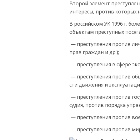
Второй элемент преступлен
инте­ресы, против которых
В российском УК 1996 г. бо
объектам преступных посяга
— преступления против личн
прав граждан и др.);
— преступления в сфере эко
— преступления против общ
сти движения и эксплуатации
— преступления против госу
судия, против порядка управ
— преступления против вое
— преступления против мира