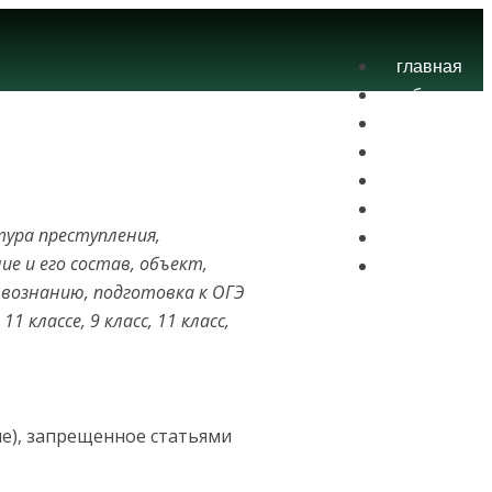
главная
блог
теория
экзамены
практика
контакты
тура преступления,
проекты
е и его состав, объект,
вход
твознанию, подготовка к ОГЭ
 классе, 9 класс, 11 класс,
е), запрещенное статьями