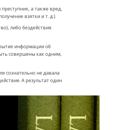
ал преступник, а также вред,
лучение взятки и т. д.).
о), либо бездействия.
крытие информации об
быть совершены как одним,
але сознательно не давала
ействие. А результат один