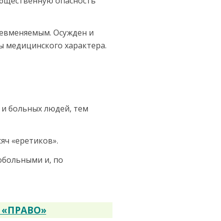
 общественную опасность
не­вменяемым. Осужден и
 медицин­ского характера.
 и больных людей, тем
сяч «еретиков».
обольными и, по
 «ПРАВО»