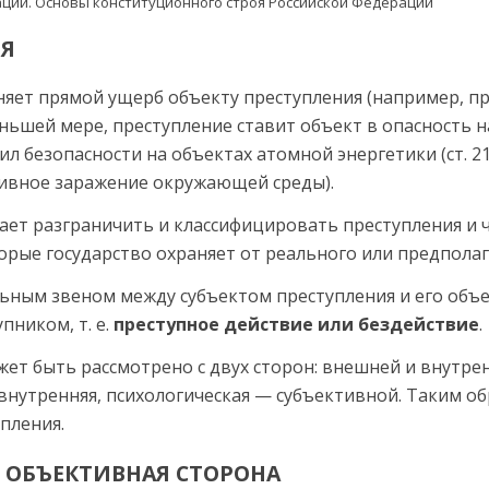
ИЯ
няет прямой ущерб объекту преступления (например, п
меньшей мере, преступление ставит объ­ект в опасность 
л безопасности на объектах атомной энергетики (ст. 2
ивное за­ражение окружающей среды).
ет разграничить и классифицировать преступления и ч
орые государ­ство охраняет от реального или предпола
льным звеном между субъ­ектом преступления и его объ
пником, т. е.
преступное дей­ствие или бездействие
.
жет быть рассмотрено с двух сторон: внешней и внутре
 внутренняя, психологическая — субъ­ективной. Таким о
пления.
О ОБЪЕКТИВНАЯ СТОРОНА