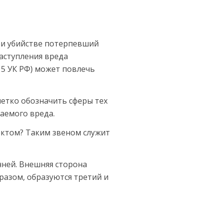
ри убийстве потерпевший
наступления вреда
15 УК РФ) может повлечь
етко обо­значить сферы тех
гаемого вреда.
ектом? Таким звеном служит
нней. Внешняя сторона
бразом, образуются третий и