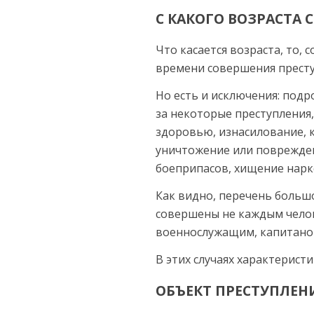
С КАКОГО ВОЗРАСТА
Что касается возраста, то, 
време­ни совершения престу
Но есть и исключения: подро
за некоторые преступления
здоровью, изнасилование, к
уничтожение или поврежден
боеприпасов, хищение нарко
Как видно, пере­чень больш
совершены не каждым челов
военнослужащим, капитаном 
В этих случаях характе­рис
ОБЪЕКТ ПРЕСТУПЛЕН