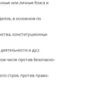
венные или личные блага и
зделов, в основном по
инства, конституционных
деятельности и др.);
ом числе против безопасно­
ого строя, против право­