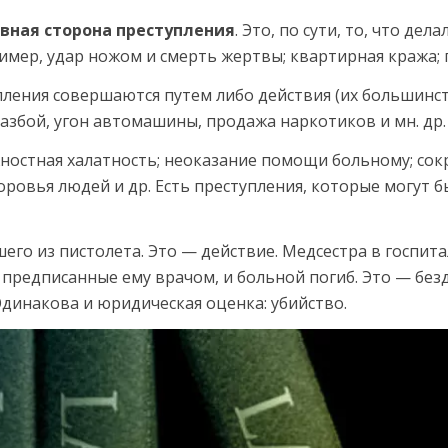
вная сторона преступления
. Это, по сути, то, что дел
мер, удар ножом и смерть жерт­вы; квартирная кража; по
пления совершаются путем либо действия (их большинств
разбой, угон автомашины, продажа наркотиков и мн. др.
ностная халатность; неока­зание помощи больному; со
доровья людей и др. Есть преступления, которые могут 
е­го из пистолета. Это — действие. Медсестра в госпит
предпи­санные ему врачом, и больной погиб. Это — безд
 Одинакова и юридическая оценка: убийство.