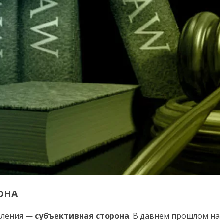
ОНА
пления —
субъективная сто­рона
. В давнем прошлом на