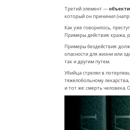
Третий элемент —
объекти
кото­рый он причинил (напри
Как уже говорилось, престу
Приме­ры действия: кража, 
Примеры бездействия: долж
опасно­сти для жизни или з
так и другим путем.
Убийца стрелял в потерпевш
тяжелобольному лекарства, 
и тот же: смерть человека.