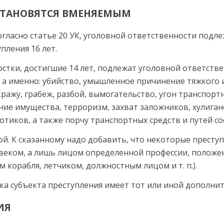
 СТАНОВЯТСЯ ВМЕНЯЕМЫМ
согласно статье 20 УК, уго­ловной ответственности подл
пления 16 лет.
стки, достигшие 14 лет, подлежат уголовной ответст­вен
, а именно: убийство, умышленное причинение тяжкого 
ражу, грабеж, разбой, вымогательство, угон транспорт
ие имущества, терроризм, захват заложников, хулиганс
тиков, а также порчу транспортных средств и путей с
ой. К сказанному надо добавить, что некоторые преступ
еком, а лишь лицом определенной профессии, положен
корабля, летчи­ком, должностным лицом и т. п.).
тика субъекта преступления имеет тот или иной допол­ни
ИЯ