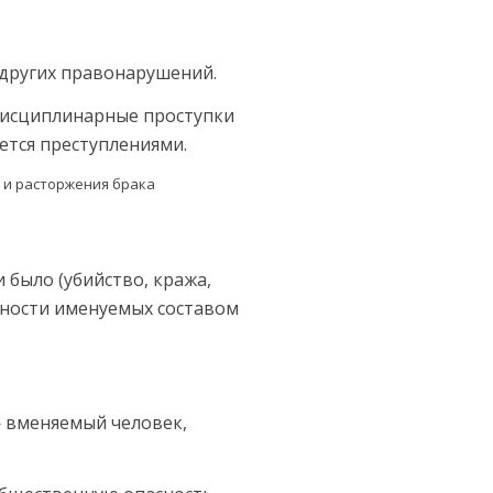
 других правонарушений.
 дисциплинарные проступки
яется преступлениями.
было (убийство, кража,
купности именуемых составом
— вменяемый человек,