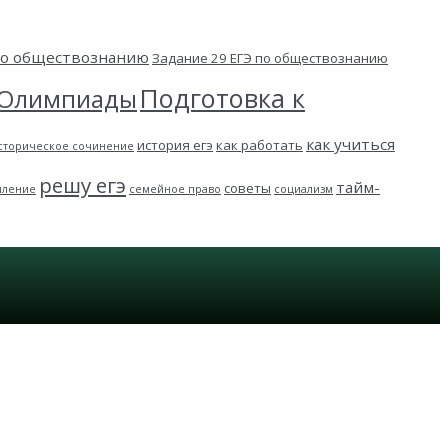
 по обществознанию
Задание 29 ЕГЭ по обществознанию
Подготовка к
Олимпиады
как учиться
история егэ
как работать
сторическое сочинение
решу егэ
тайм-
советы
пление
семейное право
социализм