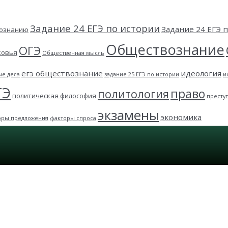
Задание 24 ЕГЭ по истории
Задание 24 ЕГЭ
вознанию
Обществознание
ОГЭ
ковья
Общественная мысль
егэ обществознание
идеология
ые дела
задание 25 ЕГЭ по истории
и
ГЭ
право
политология
политическая философия
престу
экзамены
экономика
оры предложения
факторы спроса