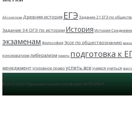
ЕГЭ
Древняя история
Задание 21 ЕГЭ по общест
Абсолютизм
История
Задание 34 ОГЭ по истории
История Средневе
экзаменам
Эссе по обществознанию
Философия
важн
подготовка к Е
либерализм
консерватизм
память
успеть все
менеджмент
уголовное право
учимся учиться
факт
© 2012-2026 Образовательная платформа ИНТЕЛЛЕКТ.