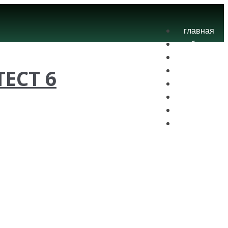
главная
блог
теория
ТЕСТ 6
экзамены
практика
контакты
проекты
вход