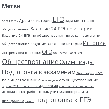
Метки
ЕГЭ
Древняя история
Задание 21 ЕГЭ по
Абсолютизм
Задание 24 ЕГЭ по истории
обществознанию
Задание 24 ЕГЭ по обществознанию
Задание 29 ЕГЭ по
История
Задание 34 ОГЭ по истории
обществознанию
ОГЭ
История Средневековья
Общественная мысль
Обществознание
Олимпиады
Подготовка к экзаменам
Эссе
Философия
по обществознанию
егэ обществознание
важные дела
идеология
задание 25 ЕГЭ по истории
историческое сочинение
как учиться
история егэ
как работать
консерватизм
подготовка к ЕГЭ
либерализм
память