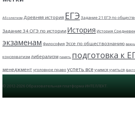
ЕГЭ
Древняя история
Задание 21 ЕГЭ по общест
Абсолютизм
История
Задание 34 ОГЭ по истории
История Средневе
экзаменам
Эссе по обществознанию
Философия
важн
подготовка к Е
либерализм
консерватизм
память
успеть все
менеджмент
уголовное право
учимся учиться
факт
© 2012-2026 Образовательная платформа ИНТЕЛЛЕКТ.