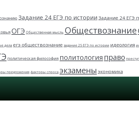
Задание 24 ЕГЭ по истории
Задание 24 ЕГЭ
вознанию
Обществознание
ОГЭ
ковья
Общественная мысль
егэ обществознание
идеология
ые дела
задание 25 ЕГЭ по истории
и
ГЭ
право
политология
политическая философия
престу
экзамены
экономика
оры предложения
факторы спроса