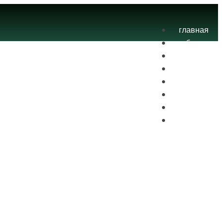
главная
блог
теория
экзамены
практика
контакты
проекты
вход