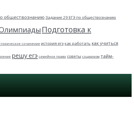
 по обществознанию
Задание 29 ЕГЭ по обществознанию
Подготовка к
Олимпиады
как учиться
история егэ
как работать
сторическое сочинение
решу егэ
тайм-
советы
пление
семейное право
социализм