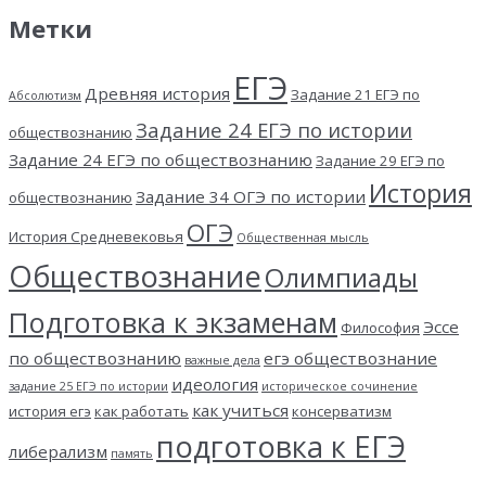
Метки
ЕГЭ
Древняя история
Задание 21 ЕГЭ по
Абсолютизм
Задание 24 ЕГЭ по истории
обществознанию
Задание 24 ЕГЭ по обществознанию
Задание 29 ЕГЭ по
История
Задание 34 ОГЭ по истории
обществознанию
ОГЭ
История Средневековья
Общественная мысль
Обществознание
Олимпиады
Подготовка к экзаменам
Эссе
Философия
по обществознанию
егэ обществознание
важные дела
идеология
задание 25 ЕГЭ по истории
историческое сочинение
как учиться
история егэ
как работать
консерватизм
подготовка к ЕГЭ
либерализм
память