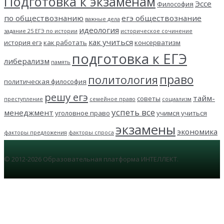
Подготовка к экзаменам
Эссе
Философия
по обществознанию
егэ обществознание
важные дела
идеология
задание 25 ЕГЭ по истории
историческое сочинение
как учиться
история егэ
как работать
консерватизм
подготовка к ЕГЭ
либерализм
память
право
политология
политическая философия
решу егэ
тайм-
советы
преступление
семейное право
социализм
успеть все
менеджмент
уголовное право
учимся учиться
экзамены
экономика
факторы предложения
факторы спроса
© 2012-2026 Образовательная платформа ИНТЕЛЛЕКТ.