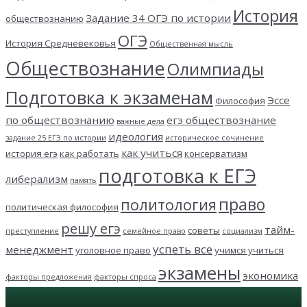
История
Задание 34 ОГЭ по истории
обществознанию
ОГЭ
История Средневековья
Общественная мысль
Обществознание
Олимпиады
Подготовка к экзаменам
Эссе
Философия
по обществознанию
егэ обществознание
важные дела
идеология
задание 25 ЕГЭ по истории
историческое сочинение
как учиться
история егэ
как работать
консерватизм
подготовка к ЕГЭ
либерализм
память
право
политология
политическая философия
решу егэ
тайм-
советы
преступление
семейное право
социализм
успеть все
менеджмент
уголовное право
учимся учиться
экзамены
экономика
факторы предложения
факторы спроса