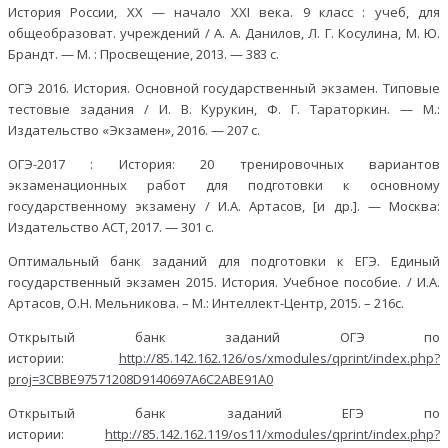
История России, XX — начало XXI века. 9 класс : учеб, для
общеобразоват. учреждений / А. А. Данилов, Л. Г. Косулина, М. Ю.
Брандт. — М. : Просвещение, 2013. — 383 с.
ОГЭ 2016. История. Основной государственный экзамен. Типовые
тестовые задания / И. В. Курукин, Ф. Г. Тараторкин. — М.:
Издательство «Экзамен», 2016. — 207 с.
ОГЭ-2017 : История: 20 тренировочных вариантов
экзаменационных работ для подготовки к основному
государственному экзамену / И.А. Артасов, [и др.]. — Москва:
Издательство ACT, 2017. — 301 с.
Оптимальный банк заданий для подготовки к ЕГЭ. Единый
государственный экзамен 2015. История. Учебное пособие. / И.А.
Артасов, О.Н. Мельникова. – М.: Интеллект-Центр, 2015. – 216с.
Открытый банк заданий ОГЭ по
истории:
http://85.142.162.126/os/xmodules/qprint/index.php?
proj=3CBBE97571208D9140697A6C2ABE91A0
Открытый банк заданий ЕГЭ по
истории:
http://85.142.162.119/os11/xmodules/qprint/index.php?