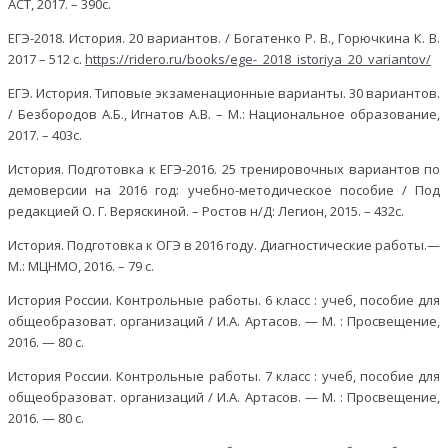
АСТ, 2017. – 390с.
ЕГЭ-2018. История. 20 вариантов. / Богатенко Р. В., Горючкина К. В.
2017 – 512 с.
https://ridero.ru/books/ege-_2018_istoriya_20_variantov/
ЕГЭ. История. Типовые экзаменационные варианты. 30 вариантов.
/ Безбородов А.Б., Игнатов А.В. – М.: Национальное образование,
2017. – 403с.
История. Подготовка к ЕГЭ-2016. 25 тренировочных вариантов по
демоверсии на 2016 год: учебно-методическое пособие / Под
редакцией О. Г. Веряскиной. – Ростов н/Д: Легион, 2015. – 432с.
История. Подготовка к ОГЭ в 2016 году. Диагностические работы.—
М.: МЦНМО, 2016. – 79 с.
История России. Контрольные работы. 6 класс : учеб, пособие для
общеобразоват. организаций / И.А. Артасов. — М. : Просвещение,
2016. — 80 с.
История России. Контрольные работы. 7 класс : учеб, пособие для
общеобразоват. организаций / И.А. Артасов. — М. : Просвещение,
2016. — 80 с.