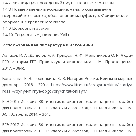
1.4.7. Ликвидация последствий Смуты. Первые Романовы
1.4.8. Новые явления в экономике: начало складывания
всероссийского рынка, образование мануфактур. Юридическое
оформление крепостного права
1.4.9. Церковный раскол
1.4.10. Социальные движения XVII в.
Использованная литература и источники:
Артасов И. А., Данилов А. А., Крицкая Н. Ф., Мельникова О. Н. Я сдам
ЕГЭ. История ЕГЭ. Практикум и диагностика. – М.: Просвещение,
2017. – 384с.
Богатенко Р. В., Горючкина К. В. История России. Войны и мирные
договоры. 2018 – 220 с.
https://www.litres.ru/k-v-goruchkina/istoriya-
rossii-voyny-i-mirnye-dogovory/chitat-onlayn/
ЕГЭ-2015: История: 30 типовых вариантов экзаменационных работ
для подготовки к ЕГЭ: 11 класс / И.А. Артасов, О.Н. Мельникова. – М.:
АСТ: Астрель, 2014. – 364с.
ЕГЭ-2017: История: 30 типовых вариантов экзаменационных работ
для подготовки к ЕГЭ: 11 класс / И.А. Артасов, О.Н. Мельникова. – М.: