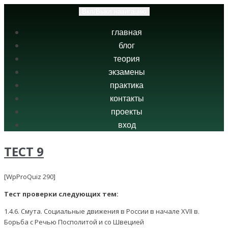
Вкл/Выкл навигацию
главная
блог
теория
экзамены
практика
контакты
проекты
вход
ТЕСТ 9
[WpProQuiz 290]
Тест проверки следующих тем:
1.4.6. Смута. Социальные движения в России в начале XVII в.
Борьба с Речью Посполитой и со Швецией