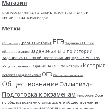
Магазин
МАТЕРИАЛЫ ДЛЯ ПОДГОТОВКИ К ЭКЗАМЕНАМ ЕГЭ/ОГЭ И
ПРОФИЛЬНЫМ ОЛИМПИАДАМ
Метки
ЕГЭ
Древняя история
Задание 21 ЕГЭ по
Абсолютизм
Задание 24 ЕГЭ по истории
обществознанию
Задание 24 ЕГЭ по обществознанию
Задание 29 ЕГЭ по
История
Задание 34 ОГЭ по истории
обществознанию
ОГЭ
История Средневековья
Общественная мысль
Обществознание
Олимпиады
Подготовка к экзаменам
Эссе
Философия
по обществознанию
егэ обществознание
важные дела
идеология
задание 25 ЕГЭ по истории
историческое сочинение