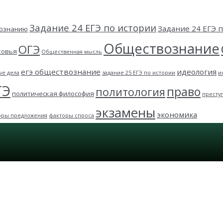
Задание 24 ЕГЭ по истории
Задание 24 ЕГЭ
вознанию
Обществознание
ОГЭ
ковья
Общественная мысль
егэ обществознание
идеология
ые дела
задание 25 ЕГЭ по истории
и
ГЭ
право
политология
политическая философия
престу
экзамены
экономика
оры предложения
факторы спроса