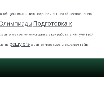
 по обществознанию
Задание 29 ЕГЭ по обществознанию
Подготовка к
Олимпиады
как учиться
история егэ
как работать
сторическое сочинение
решу егэ
тайм-
советы
пление
семейное право
социализм