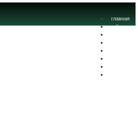
главная
блог
теория
экзамены
практика
контакты
проекты
вход