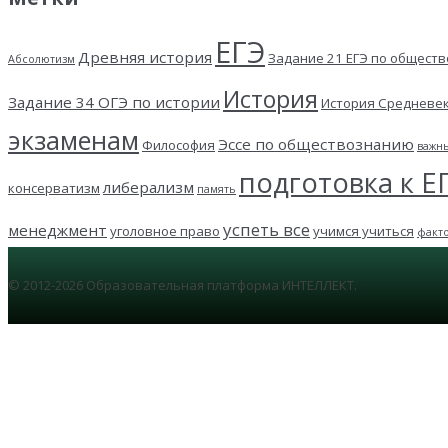
ЕГЭ
Древняя история
Задание 21 ЕГЭ по общест
Абсолютизм
История
Задание 34 ОГЭ по истории
История Средневе
экзаменам
Эссе по обществознанию
Философия
важн
подготовка к Е
либерализм
консерватизм
память
успеть все
менеджмент
уголовное право
учимся учиться
факт
© 2012-2026 Образовательная платформа ИНТЕЛЛЕКТ.