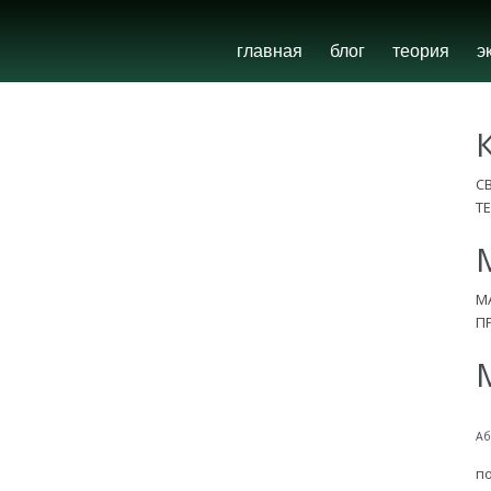
главная
блог
теория
э
С
Т
М
П
Аб
п