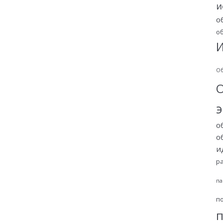
и
о
о
И
Об
о
о
и
р
па
п
п