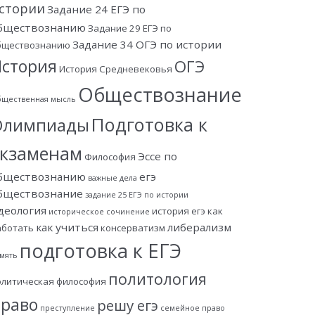
стории
Задание 24 ЕГЭ по
бществознанию
Задание 29 ЕГЭ по
Задание 34 ОГЭ по истории
бществознанию
стория
ОГЭ
История Средневековья
Обществознание
щественная мысль
Подготовка к
Олимпиады
экзаменам
Эссе по
Философия
бществознанию
егэ
важные дела
бществознание
задание 25 ЕГЭ по истории
деология
история егэ
как
историческое сочинение
как учиться
либерализм
аботать
консерватизм
подготовка к ЕГЭ
мять
политология
олитическая философия
раво
решу егэ
преступление
семейное право