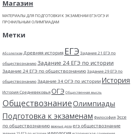
Магазин
МАТЕРИАЛЫ ДЛЯ ПОДГОТОВКИ К ЭКЗАМЕНАМ ЕГЭ/ОГЭ И
ПРОФИЛЬНЫМ ОЛИМПИАДАМ
Метки
ЕГЭ
Древняя история
Задание 21 ЕГЭ по
Абсолютизм
Задание 24 ЕГЭ по истории
обществознанию
Задание 24 ЕГЭ по обществознанию
Задание 29 ЕГЭ по
История
Задание 34 ОГЭ по истории
обществознанию
ОГЭ
История Средневековья
Общественная мысль
Обществознание
Олимпиады
Подготовка к экзаменам
Эссе
Философия
по обществознанию
егэ обществознание
важные дела
идеология
задание 25 ЕГЭ по истории
историческое сочинение