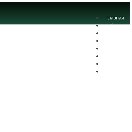
главная
блог
теория
экзамены
практика
контакты
проекты
вход