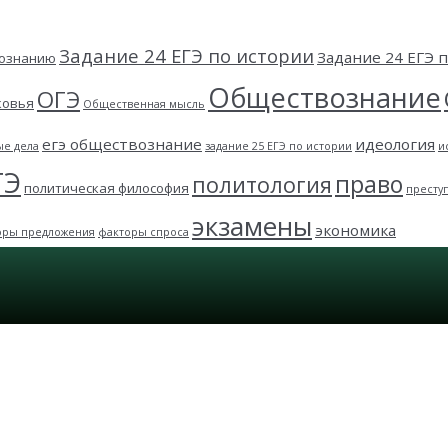
Задание 24 ЕГЭ по истории
Задание 24 ЕГЭ
вознанию
Обществознание
ОГЭ
ковья
Общественная мысль
егэ обществознание
идеология
ые дела
задание 25 ЕГЭ по истории
и
ГЭ
право
политология
политическая философия
престу
экзамены
экономика
оры предложения
факторы спроса