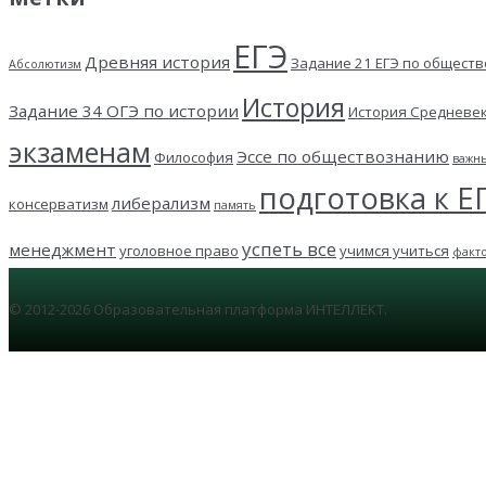
ЕГЭ
Древняя история
Задание 21 ЕГЭ по общест
Абсолютизм
История
Задание 34 ОГЭ по истории
История Средневе
экзаменам
Эссе по обществознанию
Философия
важн
подготовка к Е
либерализм
консерватизм
память
успеть все
менеджмент
уголовное право
учимся учиться
факт
© 2012-2026 Образовательная платформа ИНТЕЛЛЕКТ.