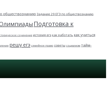
 по обществознанию
Задание 29 ЕГЭ по обществознанию
Подготовка к
Олимпиады
как учиться
история егэ
как работать
сторическое сочинение
решу егэ
тайм-
советы
пление
семейное право
социализм