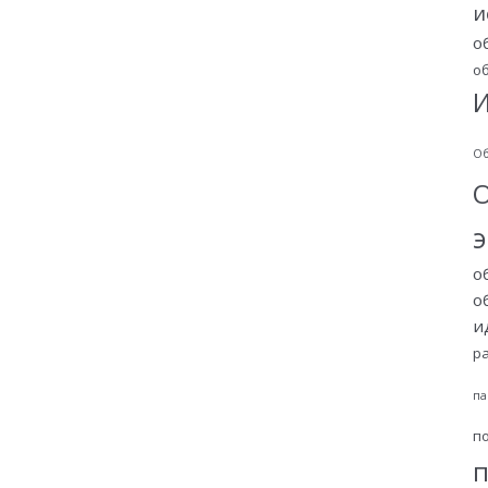
и
о
о
И
Об
о
о
и
р
па
п
п