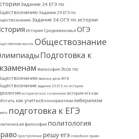
стории
Задание 24 ЕГЭ по
бществознанию
Задание 29 ЕГЭ по
Задание 34 ОГЭ по истории
бществознанию
стория
ОГЭ
История Средневековья
Обществознание
щественная мысль
Подготовка к
Олимпиады
экзаменам
Эссе по
Философия
бществознанию
егэ
важные дела
бществознание
задание 25 ЕГЭ по истории
деология
история егэ
как
историческое сочинение
как учиться
либерализм
аботать
консерватизм
подготовка к ЕГЭ
мять
политология
олитическая философия
раво
решу егэ
преступление
семейное право