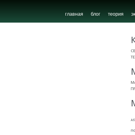
главная
блог
теория
э
С
Т
М
П
Аб
п