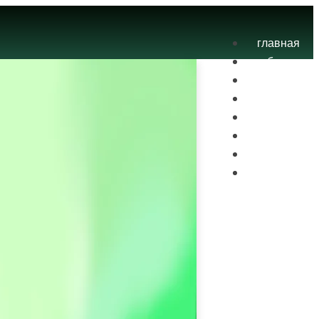
главная
блог
теория
экзамены
практика
контакты
проекты
вход